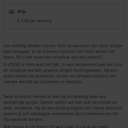
Prijs
€ 7,50 per leerling
Een volledig donkere kamer licht op wanneer een klein lampje
plots aangaat. In de schemering komt een klein wezen tot
leven. Of is het maar een schaduw van iets anders?
In
ZOO(I)
is niets wat het lijkt. In een betoverend spel van licht
en schaduw worden gewone dingen buitengewoon. Op een
grote mobiel vol projecties, lenzen en lampjes ontstaat een
nieuwe wereld vol schimmen en beestjes.
Twee artiesten nemen je mee op ontdekking door een
weelderige jungle. Samen spelen we met wat verschijnt en
weer verdwijnt. Na de voorstelling begint een nieuw avontuur
waarin je zelf alledaagse voorwerpen kan transformeren tot
intrigerende wezens.
Wat breng jij tot leven? En wat tover jij uit al die zooi?