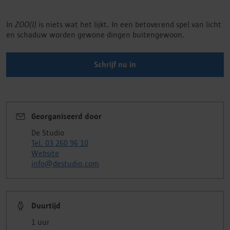
In
ZOO(I)
is niets wat het lijkt. In een betoverend spel van licht
en schaduw worden gewone dingen buitengewoon.
Schrijf nu in
Georganiseerd door
De Studio
Tel. 03 260 96 10
Website
info@destudio.com
Duurtijd
1 uur