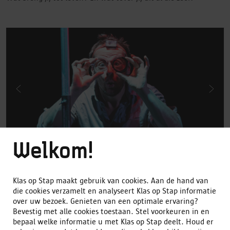
Previous
Next
image
imag
Welkom!
1 | 1
Klas op Stap maakt gebruik van cookies. Aan de hand van
die cookies verzamelt en analyseert Klas op Stap informatie
over uw bezoek. Genieten van een optimale ervaring?
Alles open
/
Alles toe
Bevestig met alle cookies toestaan. Stel voorkeuren in en
bepaal welke informatie u met Klas op Stap deelt. Houd er
Meer info over de groepsgrootte