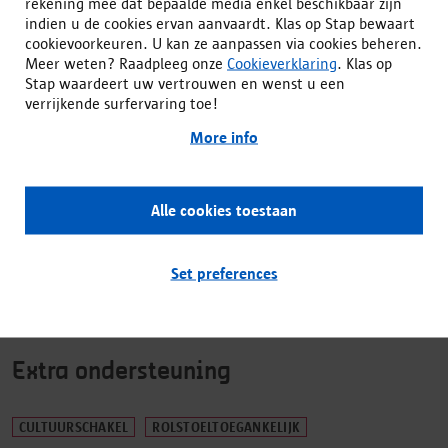
rekening mee dat bepaalde media enkel beschikbaar zijn
indien u de cookies ervan aanvaardt. Klas op Stap bewaart
Meer informatie over de periode
cookievoorkeuren. U kan ze aanpassen via cookies beheren.
19 december 2025 13.30 uur (nog 20 plaatsen)
Meer weten? Raadpleeg onze
Cookieverklaring
. Klas op
Meer info over de ondersteuning
Stap waardeert uw vertrouwen en wenst u een
Voor meer informatie, contacteer ons via
verrijkende surfervaring toe!
scholen@destudio.com.
More info
Oprijplaten, lift en rolstoeltoegankelijke toiletten.
Locatie
Alle cookies toestaan
Withdraw consent
Thema's
Set preferences
CULTUUR
BEELDENDE KUNSTEN
Extra ondersteuning
CULTUURSCHAKEL
ROLSTOELTOEGANKELIJK