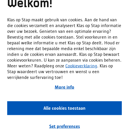
Open oproep aanbod
Welkom!
Kleutermenu &
Buitengewoonmenu schooljaar
Klas op Stap maakt gebruik van cookies. Aan de hand van
2026 - 2027
die cookies verzamelt en analyseert Klas op Stap informatie
over uw bezoek. Genieten van een optimale ervaring?
20/02/2026
Bevestig met alle cookies toestaan. Stel voorkeuren in en
Lees meer
bepaal welke informatie u met Klas op Stap deelt. Houd er
rekening mee dat bepaalde media enkel beschikbaar zijn
indien u de cookies ervan aanvaardt. Klas op Stap bewaart
cookievoorkeuren. U kan ze aanpassen via cookies beheren.
Meer weten? Raadpleeg onze
Cookieverklaring
. Klas op
Stap waardeert uw vertrouwen en wenst u een
verrijkende surfervaring toe!
More info
Alle cookies toestaan
Withdraw consent
Set preferences