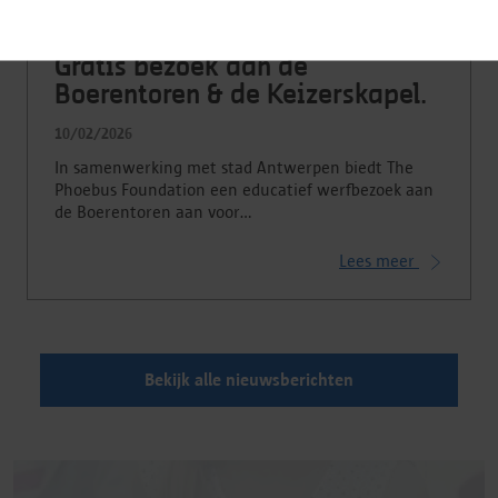
Gratis bezoek aan de
Boerentoren & de Keizerskapel.
10/02/2026
In samenwerking met stad Antwerpen biedt The
Phoebus Foundation een educatief werfbezoek aan
de Boerentoren aan voor…
Lees meer
Bekijk alle nieuwsberichten