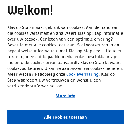
Noord
Welkom!
In je eigen buurt kan je veel beleven. Je kan genieten van het
Klas op Stap maakt gebruik van cookies. Aan de hand van
groen in Park Spoor Noord, cultuur opsnuiven in het Oude
die cookies verzamelt en analyseert Klas op Stap informatie
Badhuis of jouw leerlingen laten kennismaken met
over uw bezoek. Genieten van een optimale ervaring?
verschillende lokale handelaars, de brandweer...
Bevestig met alle cookies toestaan. Stel voorkeuren in en
bepaal welke informatie u met Klas op Stap deelt. Houd er
Meer suggesties vind je terug op het
stadsplan
.
rekening mee dat bepaalde media enkel beschikbaar zijn
Vragen? Neem contact op!
indien u de cookies ervan aanvaardt. Klas op Stap bewaart
cookievoorkeuren. U kan ze aanpassen via cookies beheren.
Heb je vragen over
sportactiviteiten
met je klas?
Meer weten? Raadpleeg onze
Cookieverklaring
. Klas op
Contacteer Buurtsport via
Buurtsport.stuivenberg-
Stap waardeert uw vertrouwen en wenst u een
dam@antwerpen.be
.
verrijkende surfervaring toe!
Bij
district.antwerpen@antwerpen.be
kan je terecht met
More info
vragen voor de cultuur- of jeugddienst.
Heb je vragen over het
vrijetijdsaanbod
in Antwerpen
Noord of merk je dat bepaalde gezinnen steun nodig
Alle cookies toestaan
Withdraw consent
hebben in deze zoektocht? Neem contact op met
vrijetijdsbemiddelaars@antwerpen.be
.