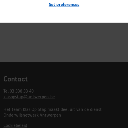
Set preferences
Heb je nog andere vragen? Contacteer dan de
wijkverantwoordelijke onderwijs
via
wijkverantwoordelijkenonderwijs@antwerpen.be
.
Contact
Tel 03 338 33 40
klasopstap@antwerpen.be
Het team Klas Op Stap maakt deel uit van de dienst
Onderwijsnetwerk Antwerpen
Cookiebeleid