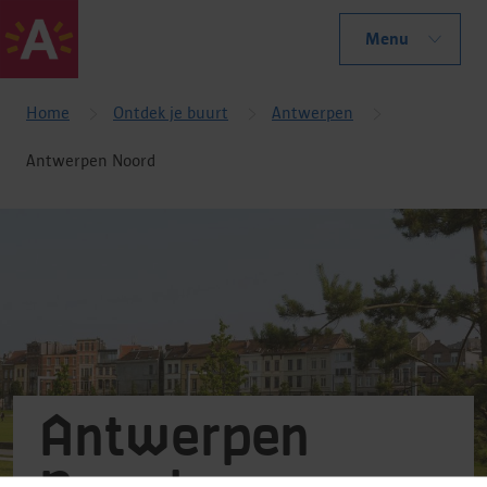
Menu
Home
Ontdek je buurt
Antwerpen
Antwerpen Noord
Antwerpen