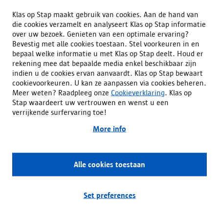
Klas op Stap maakt gebruik van cookies. Aan de hand van
die cookies verzamelt en analyseert Klas op Stap informatie
over uw bezoek. Genieten van een optimale ervaring?
STEM?!
Bevestig met alle cookies toestaan. Stel voorkeuren in en
bepaal welke informatie u met Klas op Stap deelt. Houd er
rekening mee dat bepaalde media enkel beschikbaar zijn
indien u de cookies ervan aanvaardt. Klas op Stap bewaart
STEM activiteiten
cookievoorkeuren. U kan ze aanpassen via cookies beheren.
Meer weten? Raadpleeg onze
Cookieverklaring
. Klas op
Bij welke organisaties, die activiteiten aanbieden voor
Stap waardeert uw vertrouwen en wenst u een
jouw klas of school, kan je terecht?
verrijkende surfervaring toe!
More info
Inspiratie
Alle cookies toestaan
Withdraw consent
Ben je als leerkracht of school op zoek naar
ondersteuning bij kwaliteitsvol STEM-onderwijs?
Set preferences