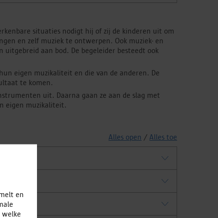
enbare situaties nodigt hij of zij de kinderen uit om
zingen en zelf muziek te ontwerpen. Ook muziek- en
 uitgebreid aan bod. De begeleider besteedt ook
hun eigen muzikaliteit en die van de anderen. De
sultaat te komen.
instrumenten uit. Daarna gaan ze aan de slag met
n eigen muzikaliteit.
Alles open
/
Alles toe
amelt en
male
s per leerling, ook de vervoerskosten van
l welke