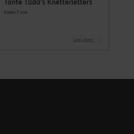
Tante Tilda's Knetterletters
Kopke-T vzw
Lees meer