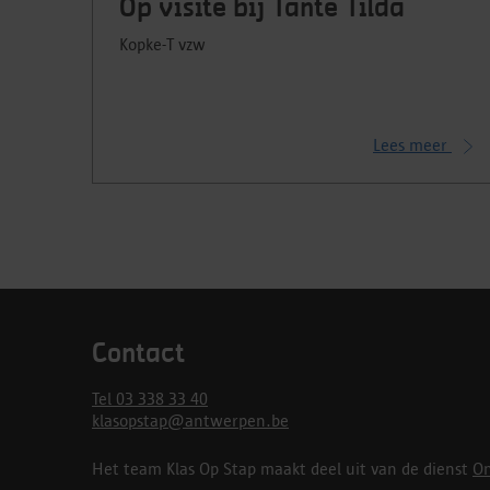
Op visite bij Tante Tilda
Kopke-T vzw
Lees meer
Contact
Tel 03 338 33 40
klasopstap@antwerpen.be
Het team Klas Op Stap maakt deel uit van de dienst
On