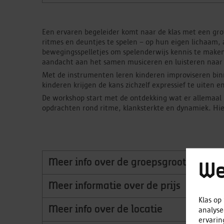
Een ervaren begeleider komt naar de klas met een grot
ritmes en deuntjes te spelen – op hun eigen lichaam, 
bewegingsspelletjes om spelenderwijs kennis te make
aandacht aan het samen musiceren en luisteren naar 
Met de instrumenten leren kinderen improviseren binne
kinderen krijgen de kans zichzelf expressief te uiten 
De workshop start met de ontdekking wat er allemaal 
opdrachten rond ritme, klanksterkte en dynamiek. Hier
Meer info over de groepsgrootte
We
Meer informatie over de prijs
Maximum 25 deelnemers
Klas op
Meer info over de locatie
analyse
We vragen om minstens 2 workshops te boeken. N
ervarin