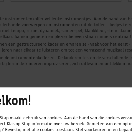
e instrumentenkoffer vol leuke instrumentjes. Aan de hand van herk
allerhande voorwerpen en instrumenten uit de koffer – liedjes te 
n met tempo, ritme, dynamiek, samenspel, klankkleur, stem…komen
elkaar. Samen genieten en plezier beleven staan immers centraal!
n een gestructureerd kader en ervaren ze - vaak voor het eerst - 
en leren naar elkaar te luisteren om tot een verrassend muzikaal re
in de instrumentenkoffer zit. De kinderen testen de verschillende 
bij leren de kinderen improviseren, zich uitleven en ontdekken hu
lkom!
 Stap maakt gebruik van cookies. Aan de hand van die cookies verz
ert Klas op Stap informatie over uw bezoek. Genieten van een opti
aarmate het aantal workshops op 1 dag stijgt daalt wel de prij
g? Bevestig met alle cookies toestaan. Stel voorkeuren in en bepaa