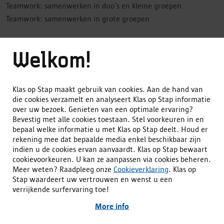
Teamwork: samenwerken in duo’s en kleine groepen
Teamwork: samenwerken in grote groepen
Welkom!
Alles open
/
Alles toe
Klas op Stap maakt gebruik van cookies. Aan de hand van
Meer info over de groepsgrootte
die cookies verzamelt en analyseert Klas op Stap informatie
over uw bezoek. Genieten van een optimale ervaring?
Bevestig met alle cookies toestaan. Stel voorkeuren in en
Meer informatie over de prijs
Een klas van maximum 25 kleuters.
bepaal welke informatie u met Klas op Stap deelt. Houd er
rekening mee dat bepaalde media enkel beschikbaar zijn
Meer info over de duurtijd
indien u de cookies ervan aanvaardt. Klas op Stap bewaart
€2,00 per leerling is een richtprijs. De totale prijs
cookievoorkeuren. U kan ze aanpassen via cookies beheren.
voor de reeks bedraagt €250 voor 5 lessen per
Meer weten? Raadpleeg onze
Kleutermenu/Buitengewoonmenu
Cookieverklaring
. Klas op
klasgroep.
De lessenreeks telt 5 lessen en elke les bestaat uit
Stap waardeert uw vertrouwen en wenst u een
50 minuten.
verrijkende surfervaring toe!
Deze activiteit kan je ook boeken in het kader van
More info
Kleutermenu als je school een goedgekeurde
Thema's
aanvraag heeft ingediend via