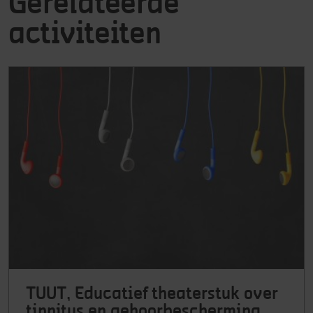
Gerelateerde
activiteiten
TUUT, Educatief theaterstuk over
tinnitus en gehoorbescherming