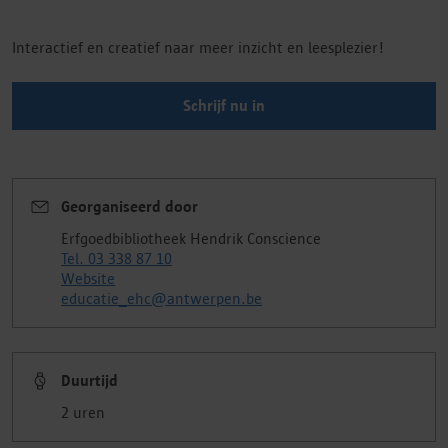
Interactief en creatief naar meer inzicht en leesplezier!
Schrijf nu in
Georganiseerd door
Erfgoedbibliotheek Hendrik Conscience
Tel. 03 338 87 10
Website
educatie_ehc@antwerpen.be
Duurtijd
2 uren