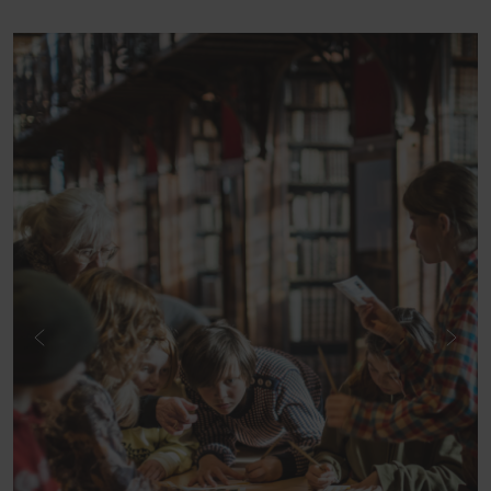
Previous
Next
image
imag