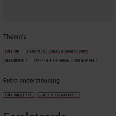
Oetang Learning Designers. We lieten ons
adviseren door de educatieve experts van de
Openbare Bibliotheek Antwerpen en van Iedereen
Leest (in het kader van de Jeugdboekenmaand
2022). De workshopsessies vinden natuurlijk plaats
in het boekenhart van onze stad: de Nottebohmzaal.
Met ‘Cirkelhelden’ leveren we aan onze jongeren het
Thema's
overtuigende bewijs van hoe belangrijk en plezierig
lezen wel is.
CULTUUR
LITERATUUR
MENS & MAATSCHAPPIJ
GESCHIEDENIS
STERK IN JE SCHOENEN, GOED IN JE VEL
Extra ondersteuning
CULTUURSCHAKEL
ROLSTOELTOEGANKELIJK