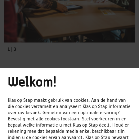
1 | 3
Alles open
/
Alles toe
Welkom!
Meer info over de groepsgrootte
Klas op Stap maakt gebruik van cookies. Aan de hand van
Meer informatie over de prijs
Maximum 25 leerlingen per groep.
die cookies verzamelt en analyseert Klas op Stap informatie
over uw bezoek. Genieten van een optimale ervaring?
Meer informatie over de inhoud
Bevestig met alle cookies toestaan. Stel voorkeuren in en
100 euro per workshop, alles inclusief.
bepaal welke informatie u met Klas op Stap deelt. Houd er
Verloop van de activiteit
rekening mee dat bepaalde media enkel beschikbaar zijn
Met ‘Cirkelhelden’ zetten we ons in voor
indien u de cookies ervan aanvaardt. Klas op Stap bewaart